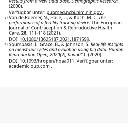
Results from a New Data Base. Demographic Research.
(2000).
Verfügbar unter:
pubmed.ncbi.nlm.nih.gov
.
Van de Roemer, N., Haile, L., & Koch, M. C.
The
3)
performance of a fertility tracking device.
The European
Journal of Contraception & Reproductive Health
Care.
26,
111-118
(2021).
DOI:
10.1080/13625187.2021.1871599
.
Soumpasis, I., Grace, B., & Johnson, S.
Real-life insights
4)
on menstrual cycles and ovulation using big data. Human
Reproduction Open, 2020(2), hoaa011.
(2020).
DOI:
10.1093/hropen/hoaa011
.
Verfügbar unter:
academic.oup.com
.