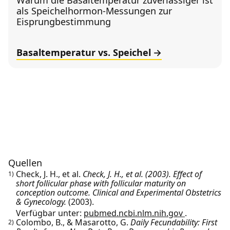
Warum die Basaltemperatur zuverlässiger ist
als Speichelhormon-Messungen zur
Eisprungbestimmung
Basaltemperatur vs. Speichel
Quellen
Check, J. H., et al.
Check, J. H., et al. (2003). Effect of
1)
short follicular phase with follicular maturity on
conception outcome. Clinical and Experimental Obstetrics
& Gynecology.
(2003).
Verfügbar unter:
pubmed.ncbi.nlm.nih.gov
.
Colombo, B., & Masarotto, G.
Daily Fecundability: First
2)