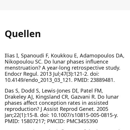
Quellen
Ilias I, Spanoudi F, Koukkou E, Adamopoulos DA,
Nikopoulou SC. Do lunar phases influence
menstruation? A year-long retrospective study.
Endocr Regul. 2013 Jul;47(3):121-2. doi:
10.4149/endo_2013_03_121. PMID: 23889481.
Das S, Dodd S, Lewis-Jones DI, Patel FM,
Drakeley AJ, Kingsland CR, Gazvani R. Do lunar
phases affect conception rates in assisted
reproduction? J Assist Reprod Genet. 2005
Jan;22(1):15-8. doi: 10.1007/s10815-005-0815-y.
PMID: 15807217; PMCID: PMC3455390