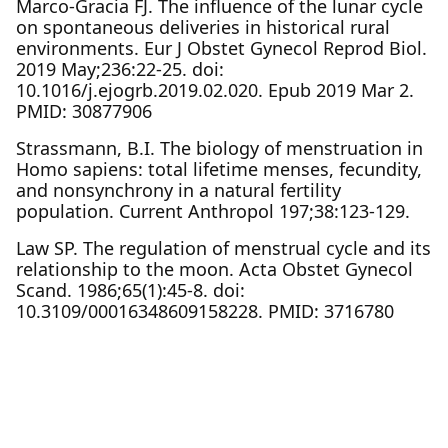
Marco-Gracia FJ. The influence of the lunar cycle
on spontaneous deliveries in historical rural
environments. Eur J Obstet Gynecol Reprod Biol.
2019 May;236:22-25. doi:
10.1016/j.ejogrb.2019.02.020. Epub 2019 Mar 2.
PMID: 30877906
Strassmann, B.I. The biology of menstruation in
Homo sapiens: total lifetime menses, fecundity,
and nonsynchrony in a natural fertility
population. Current Anthropol 197;38:123-129.
Law SP. The regulation of menstrual cycle and its
relationship to the moon. Acta Obstet Gynecol
Scand. 1986;65(1):45-8. doi:
10.3109/00016348609158228. PMID: 3716780