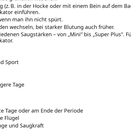
g (z. B. in der Hocke oder mit einem Bein auf dem
kator einführen.
wenn man ihn nicht spürt.
en wechseln, bei starker Blutung auch früher.
edenen Saugstärken – von „Mini“ bis „Super Plus“. Fü
kator.
d Sport
ngere Tage
hte Tage oder am Ende der Periode
e Flügel
nge und Saugkraft