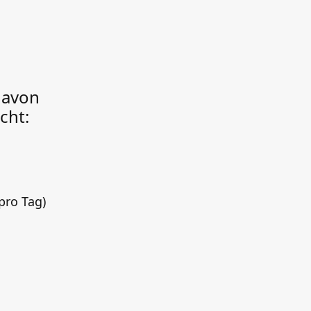
davon
cht:
pro Tag)