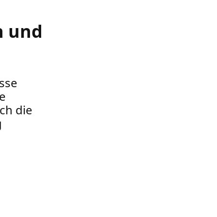
n und
isse
ie
ch die
g