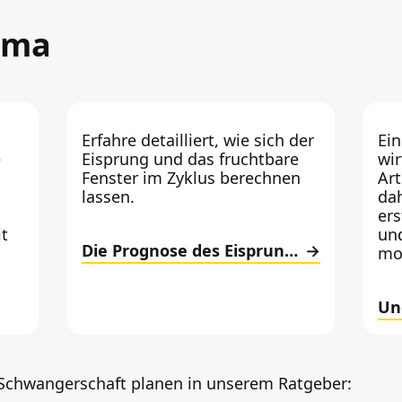
ema
Erfahre detailliert, wie sich der
Ein
e
Eisprung und das fruchtbare
wir
Fenster im Zyklus berechnen
Art
lassen.
da
ers
t
un
Die Prognose des Eisprungs
mo
Un
Schwangerschaft planen in unserem Ratgeber: