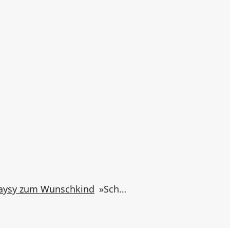
Daysy zum Wunschkind
»
Schwangerschaft planen leicht gemacht