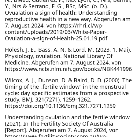
Y., Nrs & Serrano, F. G., BSc, MSc. (o. D.).
Ovualation a sign of health: Understanding
reproductive health in a new way. Abgerufen am
7. August 2024, von https://rhri.cl/wp-
content/uploads/2019/03/White-Paper-
Ovulation-a-sign-of-Health-25.01.19.pdf
Holesh, J. E., Bass, A. N. & Lord, M. (2023, 1. Mai).
Physiology, ovulation. National Library Of
Medicine. Abgerufen am 7. August 2024, von
https://www.ncbi.nlm.nih.gov/books/NBK441996/
Wilcox, A. J., Dunson, D. & Baird, D. D. (2000). The
timing of the „fertile window“ in the menstrual
cycle: day specific estimates from a prospective
study. BMJ, 321(7271), 1259–1262.
https://doi.org/10.1136/bmj.321.7271.1259
Understanding ovulation and the fertile window.
(2021). In The Fertility Society Of Australia
[Report]. Abgerufen am 7. August 2024, von
https://www.fertilitysociety.com.au/wp-