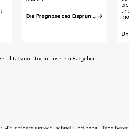
ers
t
un
Die Prognose des Eisprungs
mo
Un
ertilitätsmonitor in unserem Ratgeber:
y
»
Fruchtbare einfach, schnell und genau Tage bere