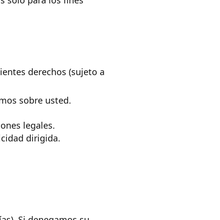
 solo para los fines
uientes derechos (sujeto a
amos sobre usted.
ones legales.
cidad dirigida.
ías). Si denegamos su