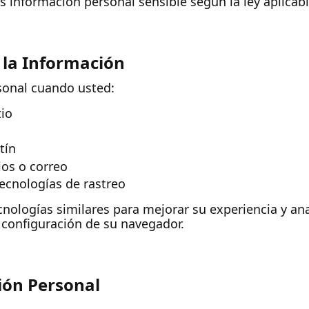
información personal sensible según la ley aplicabl
 la Información
sonal cuando usted:
tio
tín
ios o correo
tecnologías de rastreo
ologías similares para mejorar su experiencia y anal
a configuración de su navegador.
ión Personal