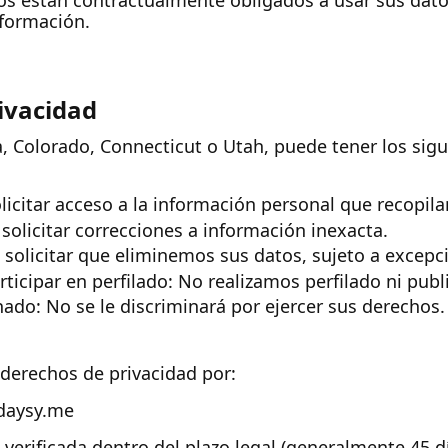
s están contractualmente obligados a usar sus datos
nformación.
ivacidad
nia, Colorado, Connecticut o Utah, puede tener los sig
licitar acceso a la información personal que recopil
solicitar correcciones a información inexacta.
solicitar que eliminemos sus datos, sujeto a excepci
ticipar en perfilado: No realizamos perfilado ni publi
ado: No se le discriminará por ejercer sus derechos.
 derechos de privacidad por:
.daysy.me
verificada dentro del plazo legal (generalmente 45 d