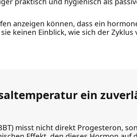
niger praktisch und hygienisch als passi
en anzeigen können, dass ein hormone
 sie keinen Einblick, wie sich der Zyklu
altemperatur ein zuverl
BBT) misst nicht direkt Progesteron, s
ischen Effekt, den dieses Hormon auf d