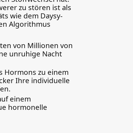
erer zu stören ist als
äts wie dem Daysy-
ten Algorithmus
ten von Millionen von
ine unruhige Nacht
es Hormons zu einem
ker Ihre individuelle
fen.
 auf einem
aue hormonelle