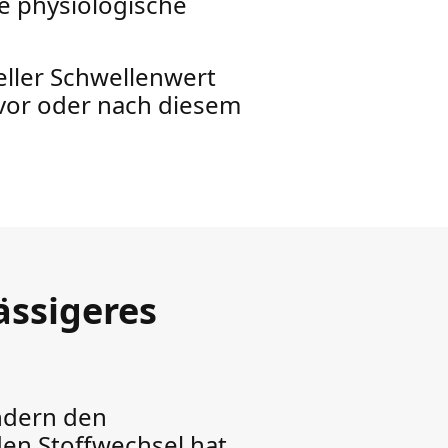
ve physiologische
ller Schwellenwert
s vor oder nach diesem
ässigeres
ondern den
en Stoffwechsel hat.