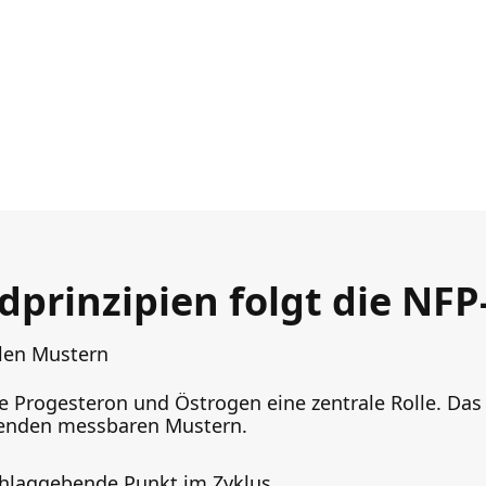
prinzipien folgt die NF
llen Mustern
e Progesteron und Östrogen eine zentrale Rolle. Da
renden messbaren Mustern.
chlaggebende Punkt im Zyklus