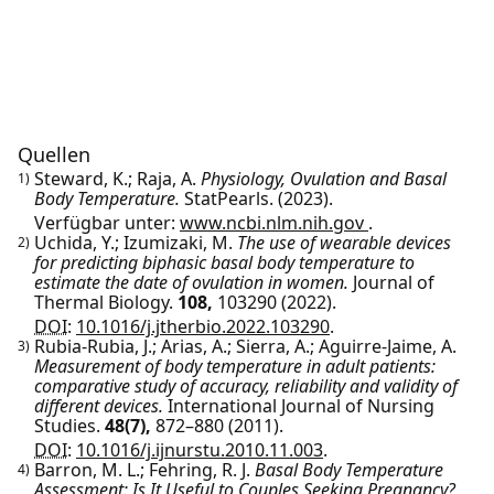
Quellen
Steward, K.; Raja, A.
Physiology, Ovulation and Basal
1)
Body Temperature.
StatPearls.
(2023).
Verfügbar unter:
www.ncbi.nlm.nih.gov
.
Uchida, Y.; Izumizaki, M.
The use of wearable devices
2)
for predicting biphasic basal body temperature to
estimate the date of ovulation in women.
Journal of
Thermal Biology.
108,
103290
(2022).
DOI:
10.1016/j.jtherbio.2022.103290
.
Rubia-Rubia, J.; Arias, A.; Sierra, A.; Aguirre-Jaime, A.
3)
Measurement of body temperature in adult patients:
comparative study of accuracy, reliability and validity of
different devices.
International Journal of Nursing
Studies.
48(7),
872–880
(2011).
DOI:
10.1016/j.ijnurstu.2010.11.003
.
Barron, M. L.; Fehring, R. J.
Basal Body Temperature
4)
Assessment: Is It Useful to Couples Seeking Pregnancy?