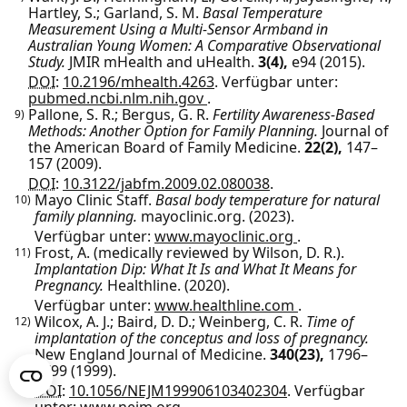
Hartley, S.; Garland, S. M.
Basal Temperature
Measurement Using a Multi-Sensor Armband in
Australian Young Women: A Comparative Observational
Study.
JMIR mHealth and uHealth.
3(4),
e94
(2015).
DOI:
10.2196/mhealth.4263
.
Verfügbar unter:
pubmed.ncbi.nlm.nih.gov
.
Pallone, S. R.; Bergus, G. R.
Fertility Awareness-Based
9)
Methods: Another Option for Family Planning.
Journal of
the American Board of Family Medicine.
22(2),
147–
157
(2009).
DOI:
10.3122/jabfm.2009.02.080038
.
Mayo Clinic Staff.
Basal body temperature for natural
10)
family planning.
mayoclinic.org.
(2023).
Verfügbar unter:
www.mayoclinic.org
.
Frost, A. (medically reviewed by Wilson, D. R.).
11)
Implantation Dip: What It Is and What It Means for
Pregnancy.
Healthline.
(2020).
Verfügbar unter:
www.healthline.com
.
Wilcox, A. J.; Baird, D. D.; Weinberg, C. R.
Time of
12)
implantation of the conceptus and loss of pregnancy.
New England Journal of Medicine.
340(23),
1796–
1799
(1999).
DOI:
10.1056/NEJM199906103402304
.
Verfügbar
unter:
www.nejm.org
.