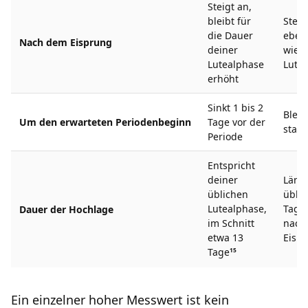
Steigt an,
bleibt für
Steig
die Dauer
eben
Nach dem Eisprung
deiner
wie i
Lutealphase
Lute
erhöht
Sinkt 1 bis 2
Bleib
Um den erwarteten Periodenbeginn
Tage vor der
statt
Periode
Entspricht
deiner
Länge
üblichen
üblic
Lutealphase,
Tage
Dauer der Hochlage
im Schnitt
nach
etwa 13
Eisp
Tage
15
Ein einzelner hoher Messwert ist kein