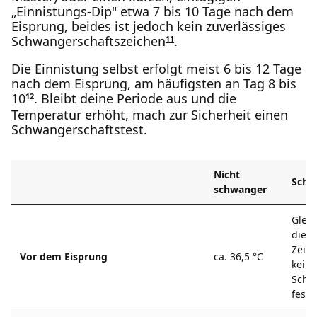
„Einnistungs-Dip" etwa 7 bis 10 Tage nach dem
Eisprung, beides ist jedoch kein zuverlässiges
Schwangerschaftszeichen
.
11
Die Einnistung selbst erfolgt meist 6 bis 12 Tage
nach dem Eisprung, am häufigsten an Tag 8 bis
10
. Bleibt deine Periode aus und die
12
Temperatur erhöht, mach zur Sicherheit einen
Schwangerschaftstest.
Nicht
Schw
schwanger
Gleic
dies
Zeit
Vor dem Eisprung
ca. 36,5 °C
keine
Schw
fests