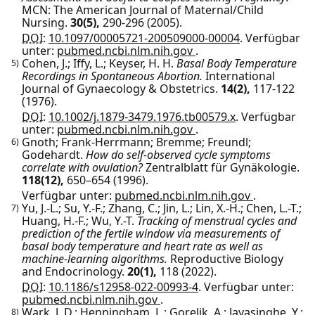
MCN: The American Journal of Maternal/Child
Nursing.
30(5),
290-296
(2005).
DOI:
10.1097/00005721-200509000-00004
.
Verfügbar
unter:
pubmed.ncbi.nlm.nih.gov
.
Cohen, J.; Iffy, L.; Keyser, H. H.
Basal Body Temperature
5)
Recordings in Spontaneous Abortion.
International
Journal of Gynaecology & Obstetrics.
14(2),
117-122
(1976).
DOI:
10.1002/j.1879-3479.1976.tb00579.x
.
Verfügbar
unter:
pubmed.ncbi.nlm.nih.gov
.
Gnoth; Frank-Herrmann; Bremme; Freundl;
6)
Godehardt.
How do self-observed cycle symptoms
correlate with ovulation?
Zentralblatt für Gynäkologie.
118(12),
650–654
(1996).
Verfügbar unter:
pubmed.ncbi.nlm.nih.gov
.
Yu, J.-L.; Su, Y.-F.; Zhang, C.; Jin, L.; Lin, X.-H.; Chen, L.-T.;
7)
Huang, H.-F.; Wu, Y.-T.
Tracking of menstrual cycles and
prediction of the fertile window via measurements of
basal body temperature and heart rate as well as
machine-learning algorithms.
Reproductive Biology
and Endocrinology.
20(1),
118
(2022).
DOI:
10.1186/s12958-022-00993-4
.
Verfügbar unter:
pubmed.ncbi.nlm.nih.gov
.
Wark, J. D.; Henningham, L.; Gorelik, A.; Jayasinghe, Y.;
8)