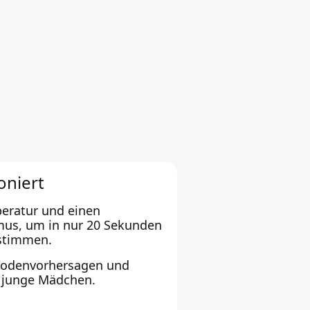
oniert
eratur und einen
hmus, um in nur 20 Sekunden
estimmen.
riodenvorhersagen und
ür junge Mädchen.