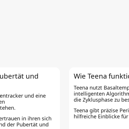
Pubertät und
Wie Teena funkti
Teena nutzt Basaltemp
intelligenten Algorit
dentracker und eine
die Zyklusphase zu b
ren
stehen.
Teena gibt präzise Pe
hilfreiche Einblicke f
ertrauen in ihren sich
nd der Pubertät und