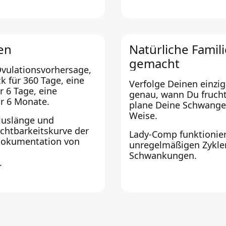
en
Natürliche Famil
gemacht
Ovulationsvorhersage,
k für 360 Tage, eine
Verfolge Deinen einzi
r 6 Tage, eine
genau, wann Du frucht
r 6 Monate.
plane Deine Schwanger
Weise.
kluslänge und
chtbarkeitskurve der
Lady-Comp funktioniert
 Dokumentation von
unregelmäßigen Zykle
Schwankungen.
.